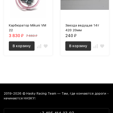
Карбюратор Mikuni VM
Звезда ведущая 14т
22
420 20мм
3 830
240
7 660
₽
₽
₽
В корзину
В корзину
2019-2026 © Hasky Racing Team — Там, где кончаются дороги -
начинаются HASKY!