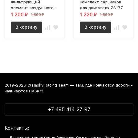
Фильтрующий
Комплект сальников
элемент воздушного
для двигателя ZS177
фильтра AJ1 из
1 200
1 220
1 800
1 590
₽
₽
₽
₽
негорючего материала
Hasky F7/F6 Pro/F6/F6L
В корзину
В корзину
2019-2026 © Hasky Racing Team — Там, где кончаются дороги -
начинаются HASKY!
+7 495 414-27-97
Контакты:
Балашиха, территория Западная Коммунальная Зона, ш.