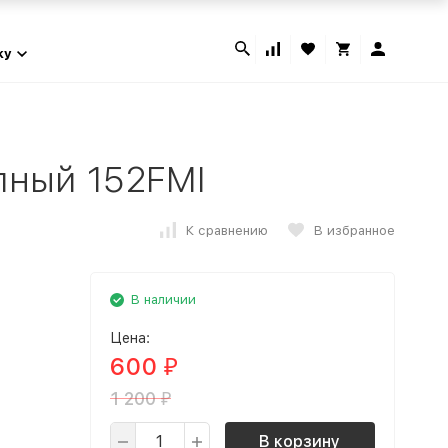
ky
лный 152FMI
К сравнению
В избранное
В наличии
Цена:
600
₽
1 200
₽
В корзину