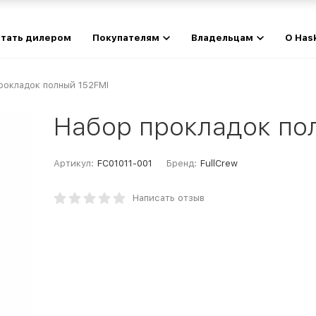
тать дилером
Покупателям
Владельцам
О Has
рокладок полный 152FMI
Набор прокладок по
Артикул:
FC01011-001
Бренд:
FullCrew
Написать отзыв