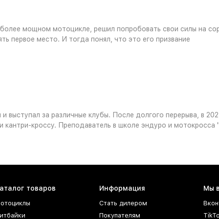
а более мощном мотоцикле, решил попробовать свои силы на сор
ть первое место. И тогда понял, что это его призвание
и выступал за различные клубы. После долгого перерыва, в 20
 и кантри-кроссу. Преподаватель в школе эндуро и мотокросс
аталог товаров
Информация
Мы 
отоциклы
Стать дилером
Вкон
итбайки
Покупателям
TikT