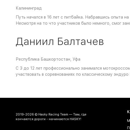
Калининград
Путь начался в 16 лет с питбайка. Набравшись опыта н
Несмотря на то что участников было немного, смог заня
Даниил Балтачев
Республика Башкортостан, Уфа
С 3 до 12 лет профессионально занимался мотокроссом 
участвовать в соревнованиях по классическому эндуро
К
2019-2026 © Hasky Racing Team — Там, где
кончаются дороги - начинаются HASKY!
М
П