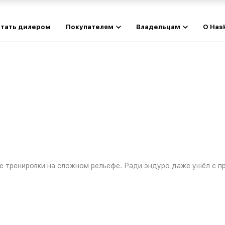
тать дилером
Покупателям
Владельцам
О Has
ые тренировки на сложном рельефе. Ради эндуро даже ушёл с п