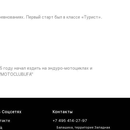
евнованиях. Первый старт был в классе «Турист».
25 году начал ездить на эндуро-мотоциклах и
а "MOTOCLUBUFA"
в Соцсетях
Контакты
такте
+7 495 414-27-97
ok
Балашиха, территория Западная