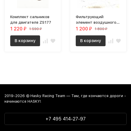
Комплект сальников
Фильтрующий
для двигателя ZS177
элемент воздушного
фильтра AJ1 из
1 220
1 200
1 590
1 800
₽
₽
₽
₽
негорючего материала
Hasky F7/F6 Pro/F6/F6L
В корзину
В корзину
2019-2026 © Hasky Racing Team — Там, где кончаются дороги -
начинаются HASKY!
+7 495 414-27-97