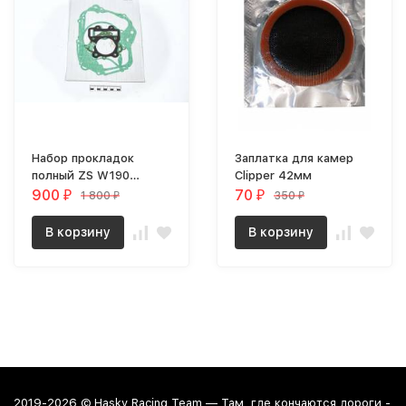
Набор прокладок
Заплатка для камер
полный ZS W190
Clipper 42мм
190см3
900
70
1 800
350
₽
₽
₽
₽
В корзину
В корзину
2019-2026 © Hasky Racing Team — Там, где кончаются дороги -