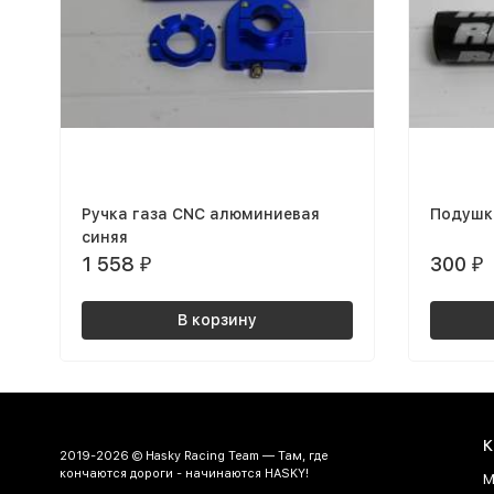
Ручка газа CNC алюминиевая
Подушка
синяя
1 558
300
₽
₽
В корзину
К
2019-2026 © Hasky Racing Team — Там, где
кончаются дороги - начинаются HASKY!
М