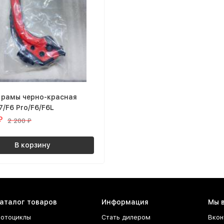
 рамы черно-красная
7/F6 Pro/F6/F6L
₽
2 200
₽
В корзину
аталог товаров
Информация
Мы 
отоциклы
Стать дилером
Вкон