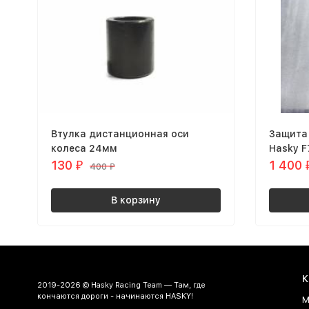
Втулка дистанционная оси
Защита
колеса 24мм
Hasky F
130
1 400
₽
400
₽
В корзину
К
2019-2026 © Hasky Racing Team — Там, где
кончаются дороги - начинаются HASKY!
М