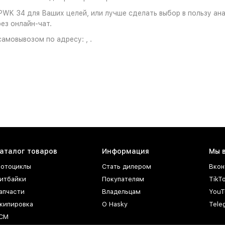
PWK 34 для Ваших целей, или лучше сделать выбор в пользу ана
ез онлайн-чат.
амовывозом по адресу: , .
аталог товаров
Информация
Мы 
отоциклы
Стать дилером
Вкон
итбайки
Покупателям
TikT
апчасти
Владельцам
YouT
кипировка
О Hasky
Tele
СМ