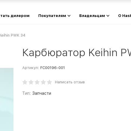
тать дилером
Покупателям
Владельцам
О Has
eihin PWK 34
Карбюратор Keihin P
Артикул:
FC00196-001
Написать отзыв
Тип:
Запчасти