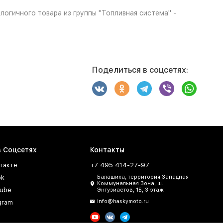
логичного товара из группы "Топливная система" -
Поделиться в соцсетях:
в Соцсетях
Контакты
такте
+7 495 414-27-97
ok
Балашиха, территория Западная
Коммунальная Зона, ш.
ube
Энтузиастов, 1Б, 3 этаж
info@haskymoto.ru
gram