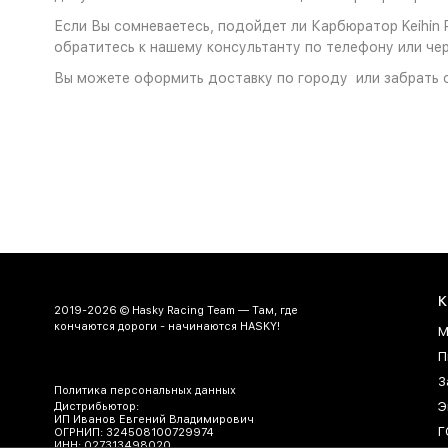
Если Вы сомневаетесь, подойдет ли Карбюратор Keihin 
обратитесь к нашему консультанту по телефону или чер
Вы можете оформить доставку по городу или забрать с
К
2019-2026 © Hasky Racing Team — Там, где
кончаются дороги - начинаются HASKY!
М
П
З
Политика персональных данных
Э
Дистрибьютор:
ИП Иванов Евгений Владимирович
Г
ОГРНИП: 324508100729974
ИНН: 027313498020