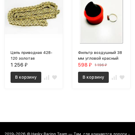
Цепь приводная 428-
Фильтр воздушный 38
120 золотая
мм угловой красный
1 256
598
1 196
₽
₽
₽
В корзину
В корзину
2019-2026 © Hasky Racing Team — Там, где кончаются дороги -