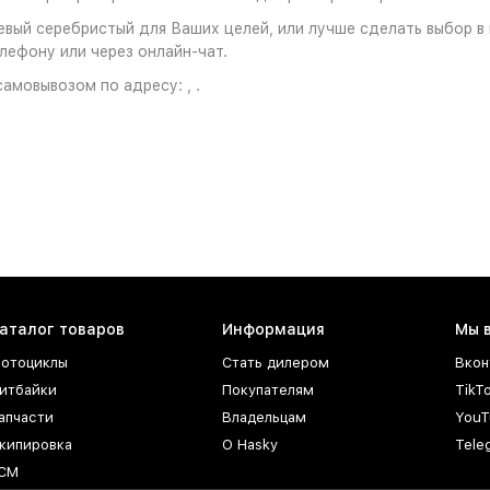
вый серебристый для Ваших целей, или лучше сделать выбор в 
лефону или через онлайн-чат.
амовывозом по адресу: , .
аталог товаров
Информация
Мы 
отоциклы
Стать дилером
Вкон
итбайки
Покупателям
TikT
апчасти
Владельцам
YouT
кипировка
О Hasky
Tele
СМ