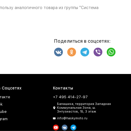
пользу аналогичного товара из группы "Система
Поделиться в соцсетях:
в Соцсетях
Контакты
такте
+7 495 414-27-97
ok
Балашиха, территория Западная
Коммунальная Зона, ш.
ube
Энтузиастов, 1Б, 3 этаж
info@haskymoto.ru
gram