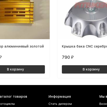
ор алюминиевый золотой
Крышка бака CNC серебр
790
₽
₽
В корзину
В корзину
аталог товаров
Информация
Мы 
отоциклы
Стать дилером
Вкон