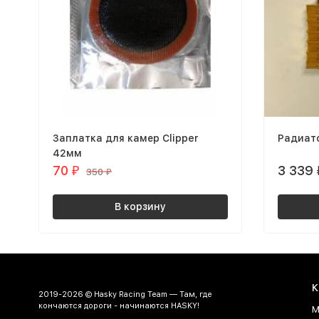
Заплатка для камер Clipper
Радиат
42мм
70
3 339
₽
350
₽
В корзину
К
2019-2026 © Hasky Racing Team — Там, где
кончаются дороги - начинаются HASKY!
М