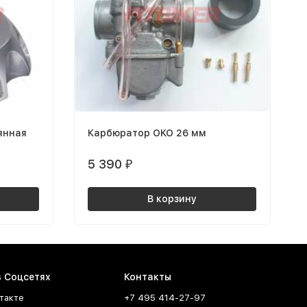
янная
Карбюратор OKO 26 мм
5 390
₽
В корзину
в Соцсетях
Контакты
такте
+7 495 414-27-97