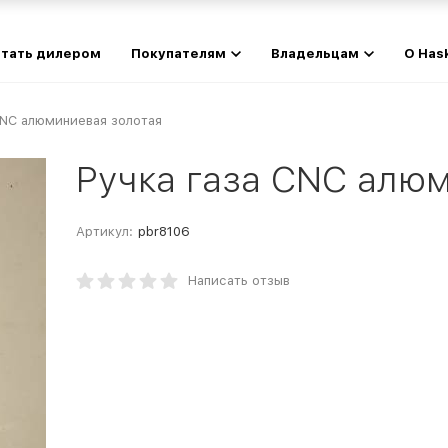
тать дилером
Покупателям
Владельцам
О Has
CNC алюминиевая золотая
Ручка газа CNC алю
Артикул:
pbr8106
Написать отзыв