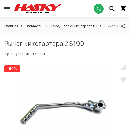
Главная
Запчасти
Рама, навесные агрегаты
Рычаг кикста
Рычаг кикстартера ZS190
Артикул:
FC00073-001
-50%