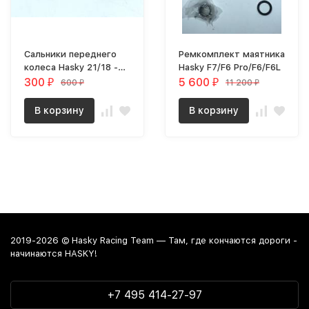
Сальники переднего
Ремкомплект маятника
колеса Hasky 21/18 -
Hasky F7/F6 Pro/F6/F6L
GLM7050-GC hub
300
5 600
600
11 200
₽
₽
₽
₽
В корзину
В корзину
2019-2026 © Hasky Racing Team — Там, где кончаются дороги -
начинаются HASKY!
+7 495 414-27-97