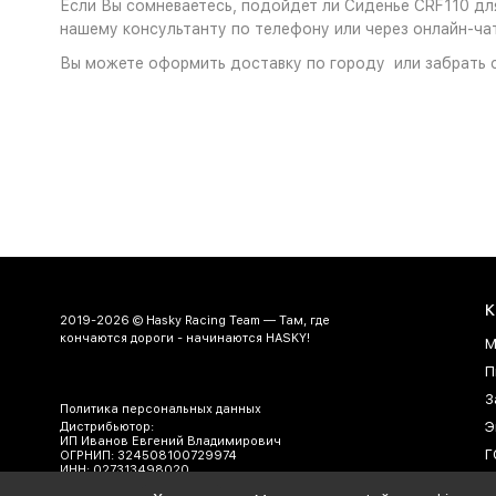
Если Вы сомневаетесь, подойдет ли Сиденье CRF110 для 
нашему консультанту по телефону или через онлайн-чат
Вы можете оформить доставку по городу или забрать с
К
2019-2026 © Hasky Racing Team — Там, где
кончаются дороги - начинаются HASKY!
М
П
З
Политика персональных данных
Э
Дистрибьютор:
ИП Иванов Евгений Владимирович
Г
ОГРНИП: 324508100729974
ИНН: 027313498020
А