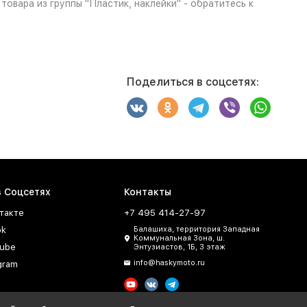
овара из группы "Пластик, наклейки" - обратитесь к
Поделиться в соцсетях:
в Соцсетях
Контакты
такте
+7 495 414-27-97
ok
Балашиха, территория Западная
Коммунальная Зона, ш.
ube
Энтузиастов, 1Б, 3 этаж
info@haskymoto.ru
gram