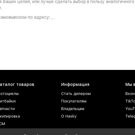
Ваших целей, или лучше сделать выбор в пользу аналогичного т
.
амовывозом по адресу: , .
аталог товаров
Информация
Мы 
отоциклы
Стать дилером
Вкон
итбайки
Покупателям
TikT
апчасти
Владельцам
YouT
кипировка
О Hasky
Tele
СМ
ксессуары