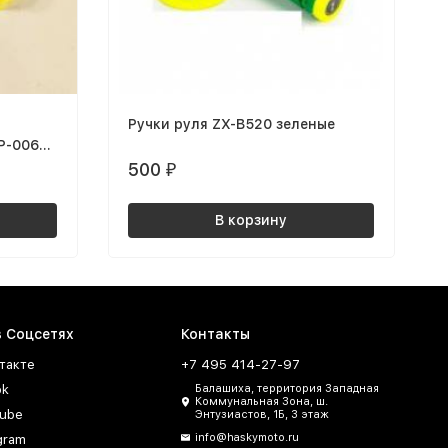
Ручки руля ZX-B520 зеленые
500
₽
В корзину
в Соцсетях
Контакты
такте
+7 495 414-27-97
ok
Балашиха, территория Западная
Коммунальная Зона, ш.
ube
Энтузиастов, 1Б, 3 этаж
info@haskymoto.ru
gram