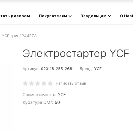
тать дилером
Покупателям
Владельцам
О Has
 YCF двиг.1P44FZA
Электростартер YCF
Артикул:
020118-285-2681
Бренд:
YCF
Написать отзыв
Совместимость:
YCF
Кубатура СМ³:
50