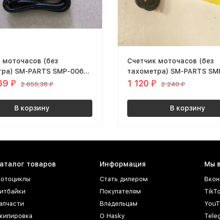
 моточасов (без
Счетчик моточасов (без
) SM-PARTS SMP-006
тахометра) SM-PARTS SMP-006
вый
желтый
,69
1 120
₽
₽
2 659,38
2 240
₽
₽
В корзину
В корзину
аталог товаров
Информация
Мы 
отоциклы
Стать дилером
Вкон
итбайки
Покупателям
TikT
апчасти
Владельцам
YouT
кипировка
О Hasky
Tele