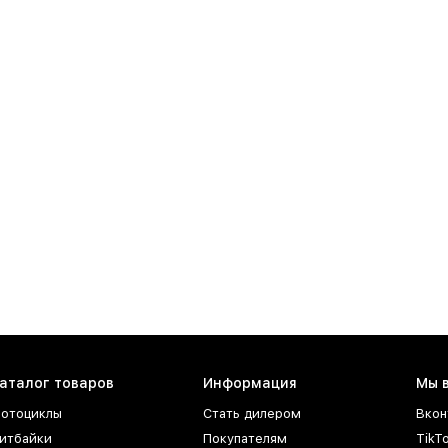
аталог товаров
Информация
Мы 
отоциклы
Стать дилером
Вкон
итбайки
Покупателям
TikT