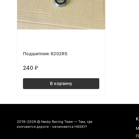
Подшипник 6202RS
240
₽
В корзину
К
2019-2026 © Hasky Racing Team — Там, где
кончаются дороги - начинаются HASKY!
М
П