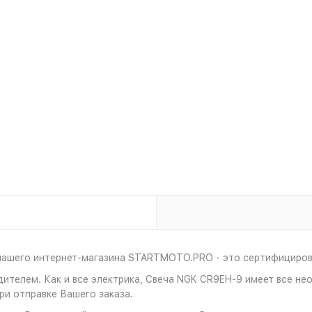
нашего интернет-магазина STARTMOTO.PRO - это сертифицирова
дителем. Как и все электрика, Свеча NGK CR9EH-9 имеет все н
и отправке Вашего заказа.