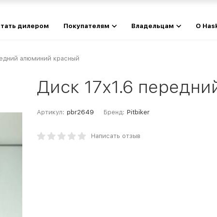
тать дилером
Покупателям
Владельцам
О Has
редний алюминий красный
Диск 17х1.6 передн
Артикул:
pbr2649
Бренд:
Pitbiker
Написать отзыв