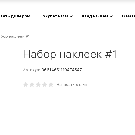
тать дилером
Покупателям
Владельцам
О Has
бор наклеек #1
Набор наклеек #1
Артикул:
36614651110474547
Написать отзыв