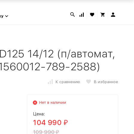
ky
125 14/12 (п/автомат,
 (1560012-789-2588)
К сравнению
В избранное
Нет в наличии
Цена:
104 990
₽
109 990
₽