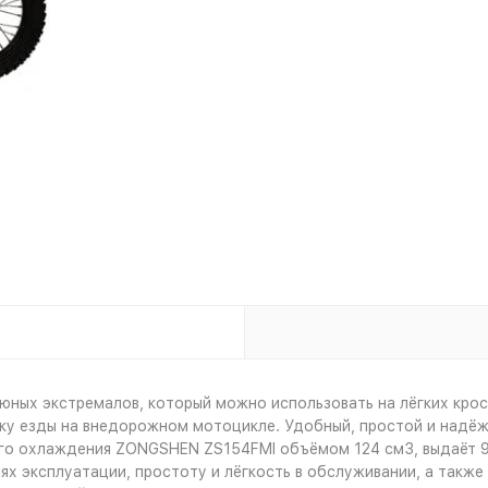
 юных экстремалов, который можно использовать на лёгких кро
ику езды на внедорожном мотоцикле. Удобный, простой и надё
го охлаждения ZONGSHEN ZS154FMI объёмом 124 см3, выдаёт 9 
х эксплуатации, простоту и лёгкость в обслуживании, а также