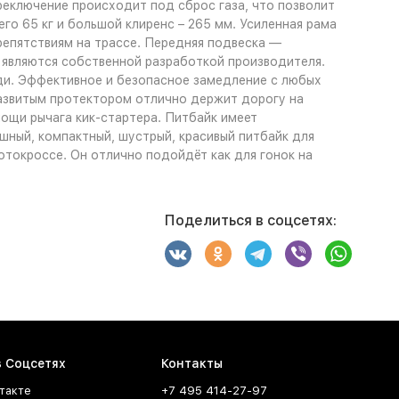
реключение происходит под сброс газа, что позволит
о 65 кг и большой клиренс – 265 мм. Усиленная рама
репятствиям на трассе. Передняя подвеска —
 являются собственной разработкой производителя.
и. Эффективное и безопасное замедление с любых
развитым протектором отлично держит дорогу на
мощи рычага кик-стартера. Питбайк имеет
ушный, компактный, шустрый, красивый питбайк для
мотокроссе. Он отлично подойдёт как для гонок на
Поделиться в соцсетях:
в Соцсетях
Контакты
такте
+7 495 414-27-97