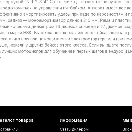
 формулой “N-1-2-3-4”. Сцепление тут выжимать не нужно – пе
едоточиться на управлении питбайком. Аппарат имеет вес всег
ффективно амортизировать удары при езде по неровностям и п
 мм, задняя — моноамортизатор длиной 310 мм. Рама и пластик
ыми колёсами диаметром 14 дюймов спереди и 12 дюймов сзад
оза марки HSK. Высококачественная износостойкая резина с 
уска двигателя при помощи кнопки электростартера или при по
ьше, нежели у других байков этого класса. Если вы ищете посл
из лучших мотоциклов для обучения и первых шагов в эндуро и 
и.
аталог товаров
Информация
Мы 
отоциклы
Стать дилером
Вкон