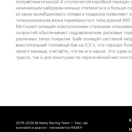
полуавтоматической 4-ступенчатой коробкой передач с
начинающим райдерам меньше отвлекаться и больше соср
из хром-молибденового сплава и подвеска позволяют э
телескопическая вилка перевёрнутого типа длиной 660
Мотоцикл оснащён классическими стальными спицованн
скоростей обеспечивают гидравлические дисковые торм
различных типах покрытия. Байк оснащён системой зап
вместительный топливный бак на 5,5 л, что гораздо бол
своего малыша, считайте, что вы его нашли. Это один 
трассе, так и для покатушек по пересечённой местност
К
2019-2026 © Hasky Racing Team — Там, где
кончаются дороги - начинаются HASKY!
М