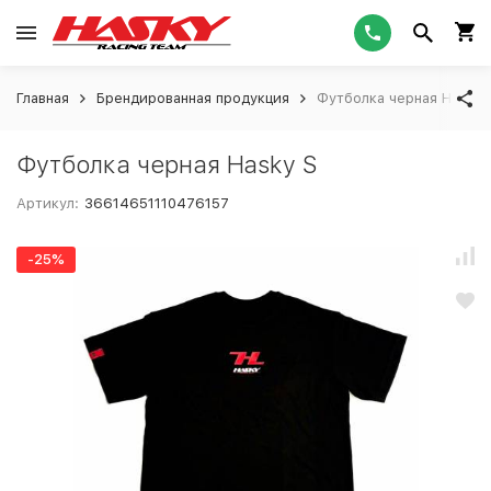
Главная
Брендированная продукция
Футболка черная Hasky 
Футболка черная Hasky S
Артикул:
36614651110476157
-25%