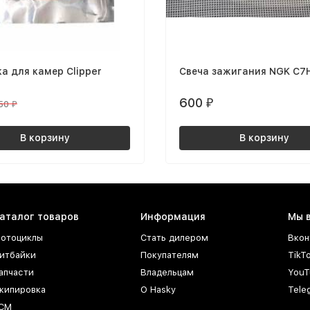
а для камер Clipper
Свеча зажигания NGK C7
600
₽
50
₽
В корзину
В корзину
аталог товаров
Информация
Мы 
отоциклы
Стать дилером
Вкон
итбайки
Покупателям
TikT
апчасти
Владельцам
YouT
кипировка
О Hasky
Tele
СМ