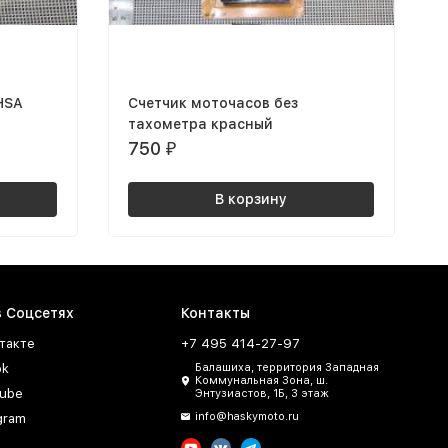
HSA
Счетчик моточасов без
тахометра красный
750
₽
В корзину
в Соцсетях
Контакты
такте
+7 495 414-27-97
ok
Балашиха, территория Западная
Коммунальная Зона, ш.
ube
Энтузиастов, 1Б, 3 этаж
info@haskymoto.ru
gram