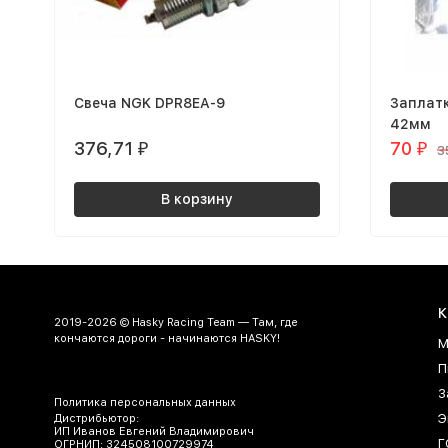
Свеча NGK DPR8EA-9
Заплатк
42мм
376,71
70
₽
₽
3
В корзину
К
2019-2026 © Hasky Racing Team — Там, где
кончаются дороги - начинаются HASKY!
М
П
З
Политика персональных данных
Э
Дистрибьютор:
ИП Иванов Евгений Владимирович
Г
ОГРНИП: 324508100729974