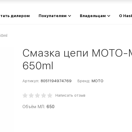
тать дилером
Покупателям
Владельцам
О Has
50ml
Смазка цепи MOTO-
650ml
Артикул:
8051194974769
Бренд:
МОТО
Написать отзыв
Объём МЛ:
650