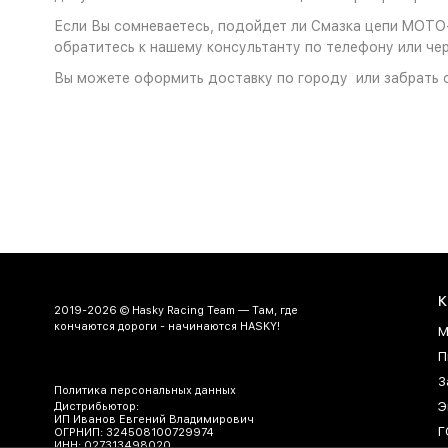
Если Вы сомневаетесь, подойдет ли Смазка цепи MOTO-
обратитесь к нашему консультанту по телефону или чер
Вы можете оформить доставку по городу или забрать с
К
2019-2026 © Hasky Racing Team — Там, где
кончаются дороги - начинаются HASKY!
М
П
З
Политика персональных данных
Э
Дистрибьютор:
ИП Иванов Евгений Владимирович
Г
ОГРНИП: 324508100729974
ИНН: 027313498020