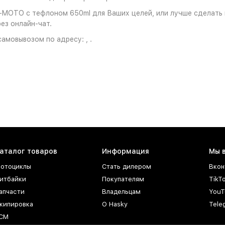
MOTO с тефлоном 650ml для Ваших целей, или лучше сделать вы
ез онлайн-чат.
амовывозом по адресу: , .
аталог товаров
Информация
Мы 
отоциклы
Стать дилером
Вкон
итбайки
Покупателям
TikT
апчасти
Владельцам
YouT
кипировка
О Hasky
Tele
СМ