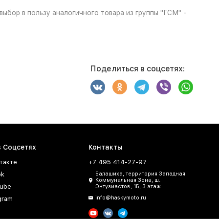
бор в пользу аналогичного товара из группы "ГСМ" -
Поделиться в соцсетях:
в Соцсетях
Контакты
такте
+7 495 414-27-97
ok
Балашиха, территория Западная
Коммунальная Зона, ш.
ube
Энтузиастов, 1Б, 3 этаж
info@haskymoto.ru
gram