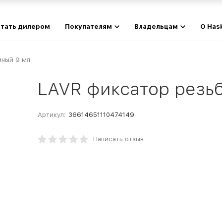
тать дилером
Покупателям
Владельцам
О Has
мный 9 мл
LAVR фиксатор резь
Артикул:
36614651110474149
Написать отзыв