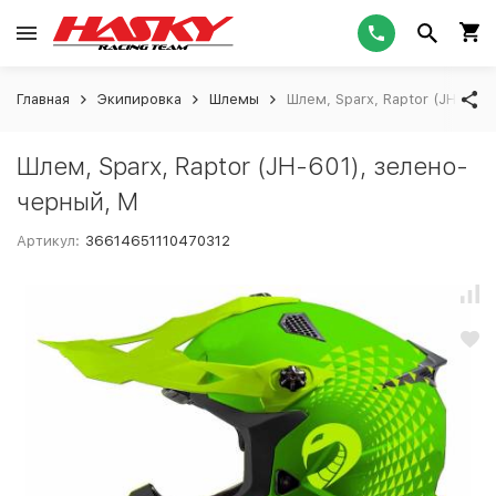
Главная
Экипировка
Шлемы
Шлем, Sparx, Raptor (JH-601
Шлем, Sparx, Raptor (JH-601), зелено-
черный, M
Артикул:
36614651110470312