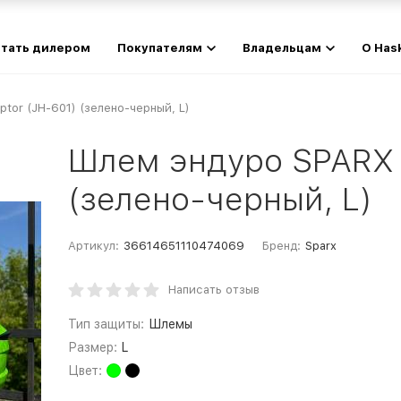
тать дилером
Покупателям
Владельцам
О Has
tor (JH-601) (зелено-черный, L)
Шлем эндуро SPARX 
(зелено-черный, L)
Артикул:
36614651110474069
Бренд:
Sparx
Написать отзыв
Тип защиты:
Шлемы
Размер:
L
Цвет: