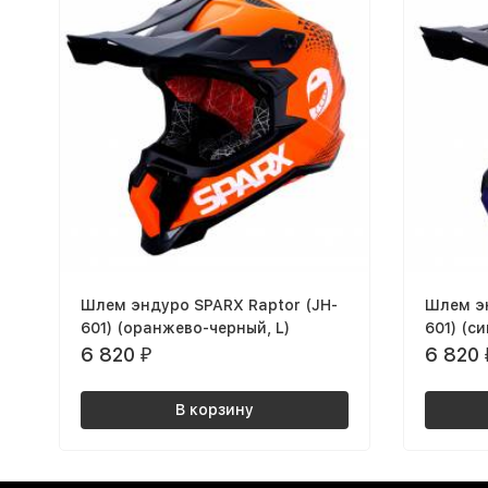
Шлем эндуро SPARX Raptor (JH-
Шлем эн
601) (оранжево-черный, L)
601) (с
6 820
6 820
₽
В корзину