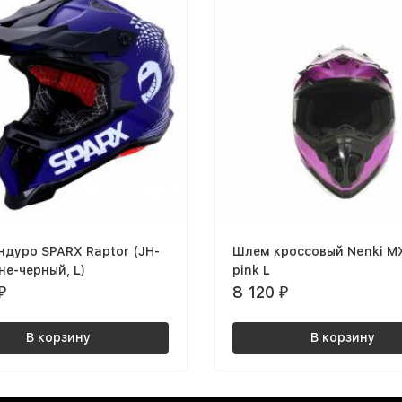
дуро SPARX Raptor (JH-
Шлем кроссовый Nenki M
ине-черный, L)
pink L
8 120
₽
₽
В корзину
В корзину