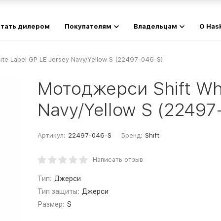
тать дилером
Покупателям
Владельцам
О Has
te Label GP LE Jersey Navy/Yellow S (22497-046-S)
Мотоджерси Shift Whi
Navy/Yellow S (22497
Артикул:
22497-046-S
Бренд:
Shift
Написать отзыв
Тип:
Джерси
Тип защиты:
Джерси
Размер:
S