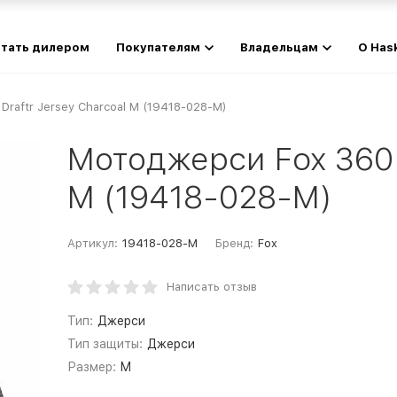
тать дилером
Покупателям
Владельцам
О Has
raftr Jersey Charcoal M (19418-028-M)
Мотоджерси Fox 360 D
M (19418-028-M)
Артикул:
19418-028-M
Бренд:
Fox
Написать отзыв
Тип:
Джерси
Тип защиты:
Джерси
Размер:
M