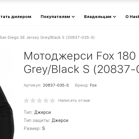
тать дилером
Покупателям
Владельцам
О Has
an Diego SE Jersey Grey/Black S (20837-035-S)
Мотоджерси Fox 180 
Grey/Black S (20837-
Артикул:
20837-035-S
Бренд:
Fox
Написать отзыв
Тип:
Джерси
Тип защиты:
Джерси
Размер:
S