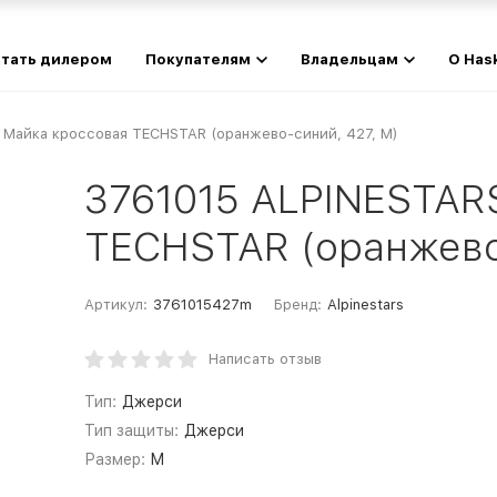
тать дилером
Покупателям
Владельцам
О Has
 Майка кроссовая TECHSTAR (оранжево-синий, 427, M)
3761015 ALPINESTAR
TECHSTAR (оранжево
Артикул:
3761015427m
Бренд:
Alpinestars
Написать отзыв
Тип:
Джерси
Тип защиты:
Джерси
Размер:
M