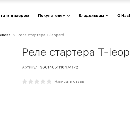
тать дилером
Покупателям
Владельцам
О Has
ашева
Реле стартера T-leopard
Реле стартера T-leop
Артикул:
36614651110474172
Написать отзыв